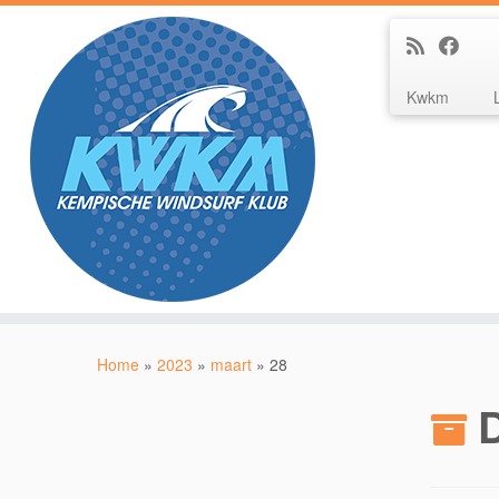
Kwkm
Ga
naar
Home
»
2023
»
maart
»
28
inhoud
D