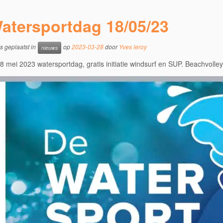
atersportdag 18/05/23
is geplaatst in
op
2023-03-28
door
Yves leroy
nieuws
 mei 2023 watersportdag, gratis initiatie windsurf en SUP. Beachvolle