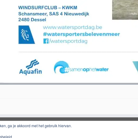
iken, ga je akkoord met het gebruik hiervan.
ebeleid
·
© 2026
KWKM - Surfclub - Mol
·
Aangeboden door
·
Ontworpen met de
Customizr thema