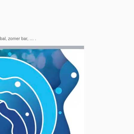
ybal, zomer bar, … .