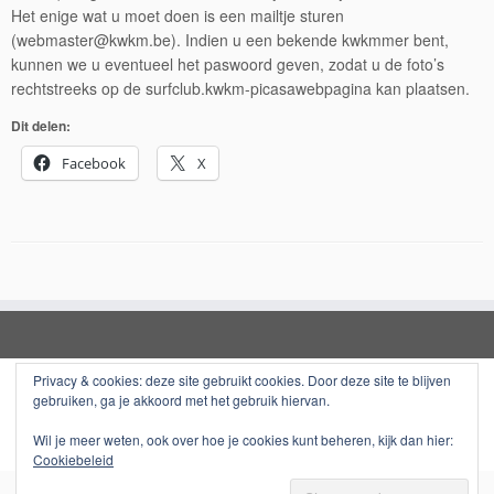
Het enige wat u moet doen is een mailtje sturen
(webmaster@kwkm.be). Indien u een bekende kwkmmer bent,
kunnen we u eventueel het paswoord geven, zodat u de foto’s
rechtstreeks op de surfclub.kwkm-picasawebpagina kan plaatsen.
Dit delen:
Facebook
X
Privacy & cookies: deze site gebruikt cookies. Door deze site te blijven
gebruiken, ga je akkoord met het gebruik hiervan.
·
© 2026
KWKM - Surfclub - Mol
·
Aangeboden door
·
Wil je meer weten, ook over hoe je cookies kunt beheren, kijk dan hier:
Ontworpen met de
Customizr thema
·
Cookiebeleid