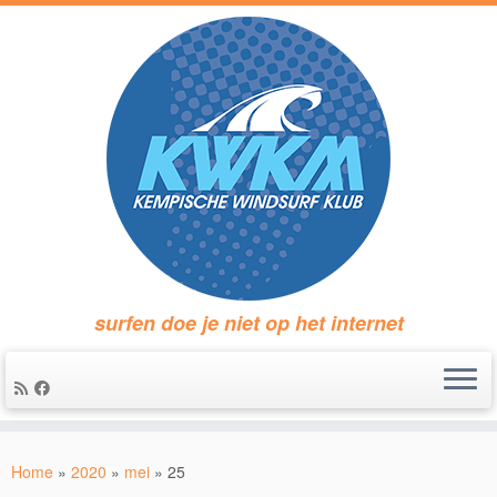
surfen doe je niet op het internet
Ga
naar
Home
»
2020
»
mei
»
25
inhoud